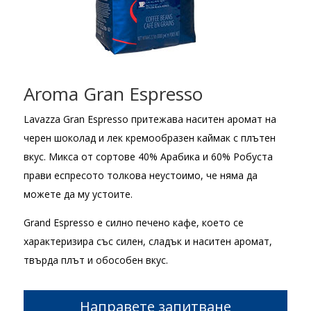
Aroma Gran Espresso
Lavazza Gran Espresso притежава наситен аромат на
черен шоколад и лек кремообразен каймак с плътен
вкус. Микса от сортове 40% Арабика и 60% Робуста
прави еспресото толкова неустоимо, че няма да
можете да му устоите.
Grand Espresso е силно печено кафе, което се
характеризира със силен, сладък и наситен аромат,
твърда плът и обособен вкус.
Направете запитване