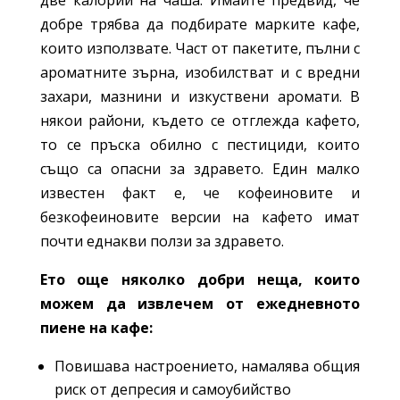
две калории на чаша. Имайте предвид, че
добре трябва да подбирате марките кафе,
които използвате. Част от пакетите, пълни с
ароматните зърна, изобилстват и с вредни
захари, мазнини и изкуствени аромати. В
някои райони, където се отглежда кафето,
то се пръска обилно с пестициди, които
също са опасни за здравето. Един малко
известен факт е, че кофеиновите и
безкофеиновите версии на кафето имат
почти еднакви ползи за здравето.
E
то още няколко добри неща, които
можем да извлечем от ежедневното
пиене на кафе:
Повишава настроението, намалява общия
риск от депресия и самоубийство