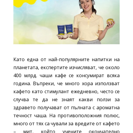
Като една от най-популярните напитки на
планетата, експертите изчисляват, че около
400 млрд. чаши кафе се консумират всяка
година. Въпреки, че много хора използват
кафето като стимулант ежедневно, често се
случва те да не знаят какви ползи за
здравето получават от пълната с ароматна
течност чаша. На противоположния полюс,
много от тях са чували за вредите от кафето
– мит, който учените окончателно