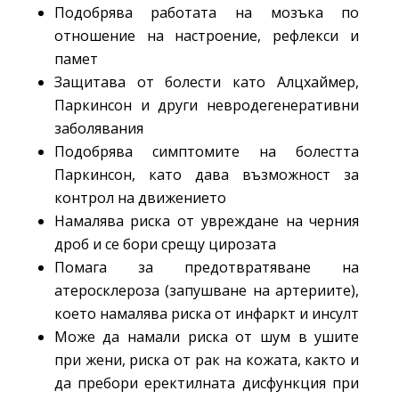
Подобрява работата на мозъка по
отношение на настроение, рефлекси и
памет
Защитава от болести като Алцхаймер,
Паркинсон и други невродегенеративни
заболявания
Подобрява симптомите на болестта
Паркинсон, като дава възможност за
контрол на движението
Намалява риска от увреждане на черния
дроб и се бори срещу цирозата
Помага за предотвратяване на
атеросклероза (запушване на артериите),
което намалява риска от инфаркт и инсулт
Може да намали риска от шум в ушите
при жени, риска от рак на кожата, както и
да пребори еректилната дисфункция при