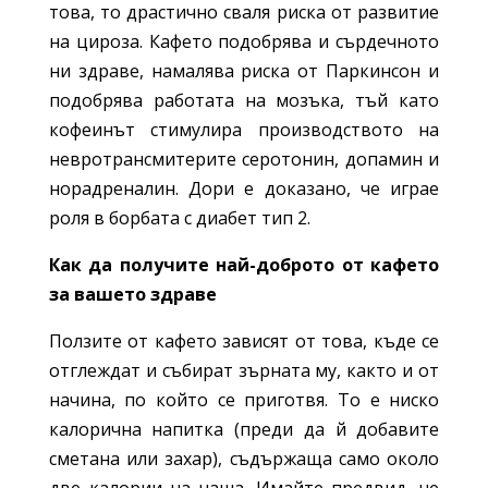
това, то драстично сваля риска от развитие
на цироза. Кафето подобрява и сърдечното
ни здраве, намалява риска от Паркинсон и
подобрява работата на мозъка, тъй като
кофеинът стимулира производството на
невротрансмитерите серотонин, допамин и
норадреналин. Дори е доказано, че играе
роля в борбата с диабет тип 2.
Как да получите най-доброто от кафето
за вашето здраве
Ползите от кафето зависят от това, къде се
отглеждат и събират зърната му, както и от
начина, по който се приготвя. То е ниско
калорична напитка (преди да й добавите
сметана или захар), съдържаща само около