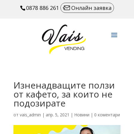
0878 886 261
Онлайн заявка
Изненадващите ползи
от кафето, за които не
подозирате
от
vais_admin
|
апр. 5, 2021
|
Новини
|
0 коментари