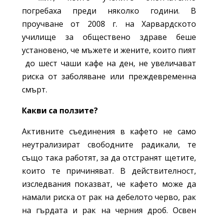
погребаха преди няколко години. В
проучване от 2008 г. на Харвардското
училище за обществено здраве беше
установено, че мъжете и жените, които пият
до шест чаши кафе на ден, не увеличават
риска от заболяване или преждевременна
смърт.
Какви са ползите?
Активните съединения в кафето не само
неутрализират свободните радикали, те
също така работят, за да отстранят щетите,
които те причиняват. В действителност,
изследвания показват, че кафето може да
намали риска от рак на дебелото черво, рак
на гърдата и рак на черния дроб. Освен